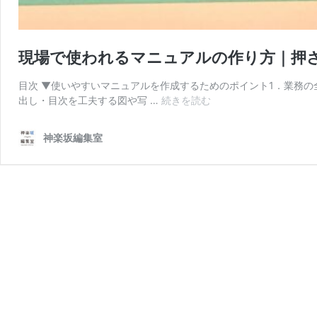
現場で使われるマニュアルの作り方｜押
目次 ▼使いやすいマニュアルを作成するためのポイント1．業務
現
出し・目次を工夫する図や写 …
続きを読む
場
で
神楽坂編集室
使
わ
れ
る
マ
ニ
ュ
ア
ル
の
作
り