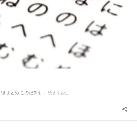
知
がきまとめ この記事を …
続きを読む
っ
て
い
る
と
便