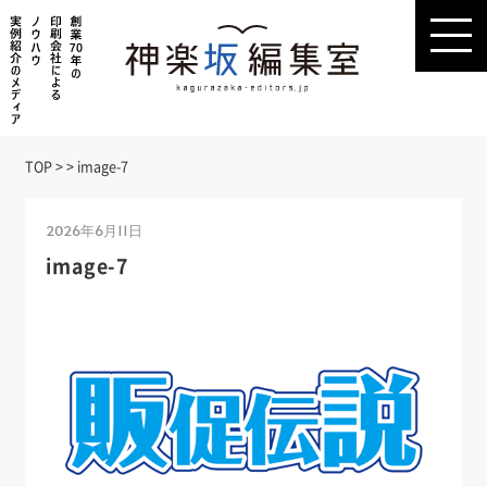
TOP
>
>
image-7
2026年6月11日
image-7