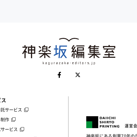
ビス
委託サービス
ル制作
運営
成サービス
神楽坂にある創業70年