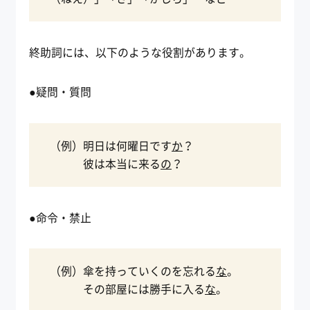
終助詞には、以下のような役割があります。
●疑問・質問
（例）明日は何曜日です
か
？
彼は本当に来る
の
？
●命令・禁止
（例）傘を持っていくのを忘れる
な
。
その部屋には勝手に入る
な
。