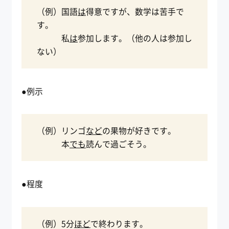
（例）国語
は
得意ですが、数学は苦手で
す。
私
は
参加します。（他の人は参加し
ない）
●例示
（例）リンゴ
など
の果物が好きです。
本
でも
読んで過ごそう。
●程度
（例）5分
ほど
で終わります。