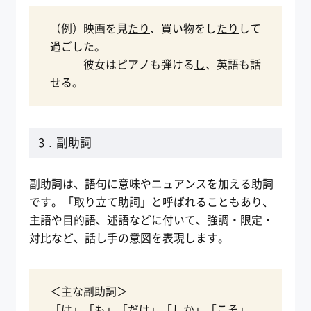
（例）映画を見
たり
、買い物をし
たり
して
過ごした。
彼女はピアノも弾ける
し
、英語も話
せる。
3．副助詞
副助詞は、語句に意味やニュアンスを加える助詞
です。「取り立て助詞」と呼ばれることもあり、
主語や目的語、述語などに付いて、強調・限定・
対比など、話し手の意図を表現します。
＜主な副助詞＞
「は」「も」「だけ」「しか」「こそ」