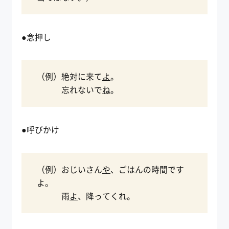
●念押し
（例）絶対に来て
よ
。
忘れないで
ね
。
●呼びかけ
（例）おじいさん
や
、ごはんの時間です
よ。
雨
よ
、降ってくれ。