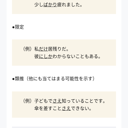
少し
ばかり
疲れました。
●限定
（例）私
だけ
居残りだ。
彼
にしか
わからないこともある。
●類推（他にも当てはまる可能性を示す）
（例）子どもで
さえ
知っていることです。
傘を差すこと
さえ
できない。