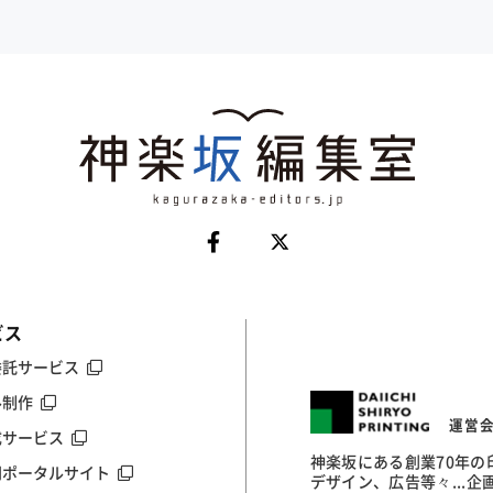
ビス
委託サービス
ル制作
運営
成サービス
神楽坂にある創業70年
門ポータルサイト
デザイン、広告等々...