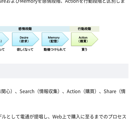
DesireおよびMemoryを感情段階、Actionを行動段階と区別しま
（興味関心）、Search（情報収集）、Action（購買）、Share（情
ルとして電通が提唱し、Web上で購入に至るまでのプロセス