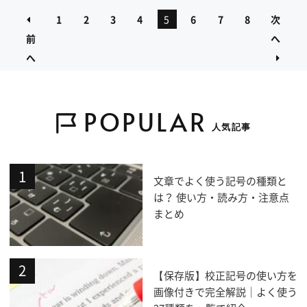
1
2
3
4
5
6
7
8
次
前
へ
へ
POPULAR
人気記事
文章でよく使う記号の種類と
は？ 使い方・読み方・注意点
まとめ
【保存版】校正記号の使い方を
画像付きで完全解説｜よく使う